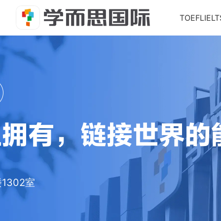
TOEFL
IELT
302室