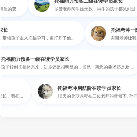
托福能力预备二级在读学员家长
托福考冲一阶在读学员家长
非常感谢老师们的指导和帮助, 带领孩子走入托福学习，更打开了他看世界的一扇窗! 咱们学而思国际的每一位老师都是专业又有爱心, 而且都很有人格魅力! 孩子这段时间不仅语言能力提升了，也受到很大的感染和鼓舞! 再次感谢老师们!
读学员家长
托福能
孩子转到托福体系来，进步还是很明显的，当然，离您的要求还是差一点。但是孩子完成作业时，不抗拒了，也不那么糊弄了。
托福考冲启航阶在读学员家长