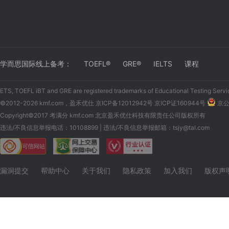
学而思国际线上备考：
TOEFL®
GRE®
IELTS
课程
ETS, TOEFL iBT and GRE are registered trademarks of Educational Testing Servi
©2012-2026 kmf.com，盈禾优仕
京ICP备12012942号 京ICP证160944号
京公网
Copyright©2017 考满分 kmf.com 北京盈禾优仕科技有限责任公司版权所有
违法/不良信息举报电话：10108899 | 违法/不良信息举报邮箱：tsjy@tal.com
漏洞提交
帮助中心
关于我们
隐私政策
加入我们
版权声