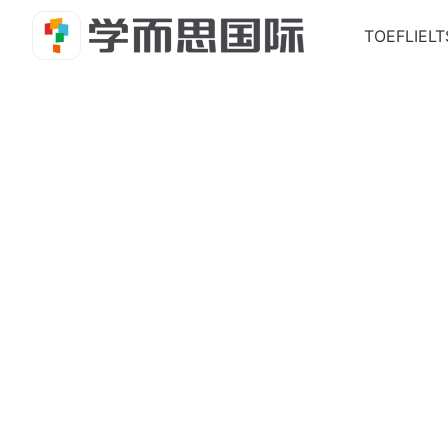
TOEFL
IELT